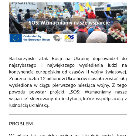
Barbarzyński atak Rosji na Ukrainę doprowadził do
najszybszego i największego wysiedlenia ludzi na
kontynencie europejskim od czasów II wojny światowej.
Znaczna liczba 12 milionów Ukraińców musiała zostać siłą
wysiedlona w ciągu pierwszego miesiąca wojny. Z tego
powodu powstał projekt „SOS: Wzmacniamy nasze
wsparcie” skierowany do instytucji, które współpracują z
ludnością ukraińską.
PROBLEM
W miarę jak rosyjska wojna na Ukrainie wciąż trwa,