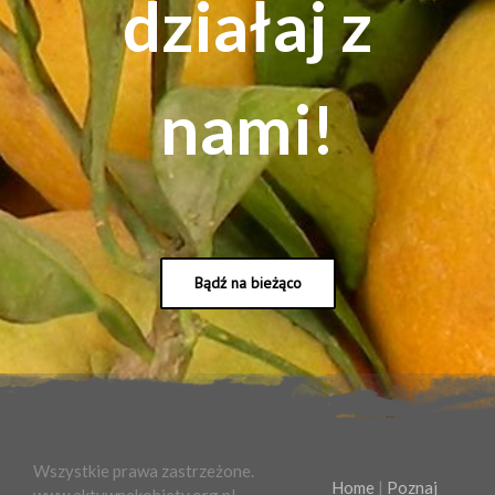
działaj z
nami!
Bądź na bieżąco
Wszystkie prawa zastrzeżone.
Home
|
Poznaj
www.aktywnekobiety.org.pl