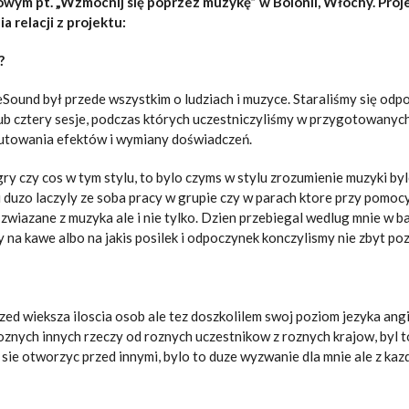
niowym pt. „Wzmocnij się poprzez muzykę” w Bolonii, Włochy. Pro
 relacji z projektu:
?
und był przede wszystkim o ludziach i muzyce. Staraliśmy się odpo
ub cztery sesje, podczas których uczestniczyliśmy w przygotowanych
kutowania efektów i wymiany doświadczeń.
gry czy cos w tym stylu, to bylo czyms w stylu zrozumienie muzyki byl
 duzo laczyly ze soba pracy w grupie czy w parach ktore przy pomo
zwiazane z muzyka ale i nie tylko. Dzien przebiegal wedlug mnie w b
y na kawe albo na jakis posilek i odpoczynek konczylismy nie zbyt po
ed wieksza iloscia osob ale tez doszkolilem swoj poziom jezyka angie
znych innych rzeczy od roznych uczestnikow z roznych krajow, byl
ie otworzyc przed innymi, bylo to duze wyzwanie dla mnie ale z kazd