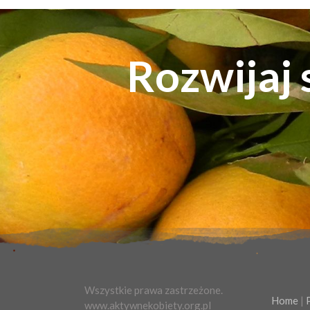
Rozwijaj s
Wszystkie prawa zastrzeżone.
Home
|
www.aktywnekobiety.org.pl