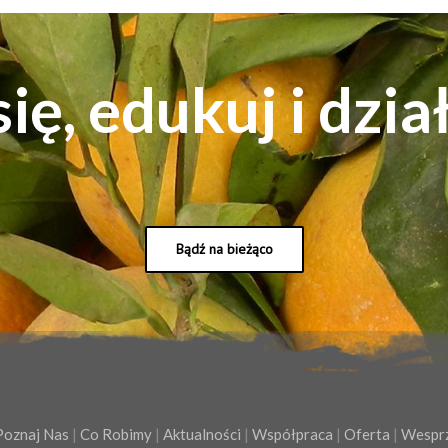
ię, edukuj i dzia
Bądź na bieżąco
Poznaj Nas
|
Co Robimy
|
Aktualności
|
Współpraca
|
Oferta
|
Wesprz