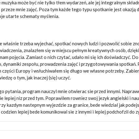
muzyka może być nie tylko tłem wydarzeń, ale jej integralnym składn
rzeze mnie zajęć. Poza tym każde tego typu spotkanie jest okazją d
je utarte schematy myślenia.
e właśnie trzeba wyjechać, spotkać nowych ludzi i pozwolić sobie 
adczenia, znalazłem się w miejscu pełnym kreatywnych osób, dzięki 
e mam pojęcia. Zamiast o nich czytać, udało mi się ich doświadczyć. 
 dynamiki zespołu, prowadzenia zajęć i przygotowywania spotkań. 
 części Europy i wsłuchiwałem się długo we własne potrzeby. Zabier
dzę o tym, jak inaczej (się) uczyć.
go pytania, program nauczyl mnie otwierac sie przed innymi. Napraw
sie lepiej niz przed tym. Poprawilem rowniez swoj jezyk angielski i n
zy kazdym nastepnym wyjezdzie za granice, bede wiedzial jak podejs
a codzien lepiej bede komunikowal sie z innymi i lepiej podchofzil do 