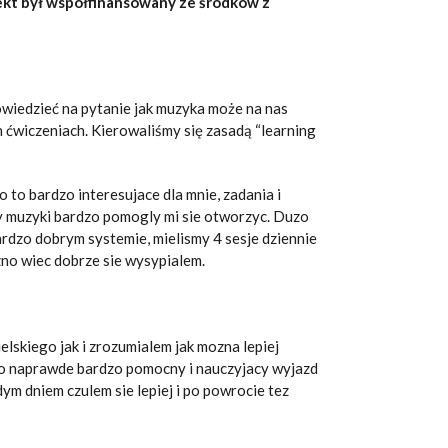
jekt był współfinansowany ze środków z
wiedzieć na pytanie jak muzyka może na nas
 ćwiczeniach. Kierowaliśmy się zasadą “learning
o to bardzo interesujace dla mnie, zadania i
cy muzyki bardzo pomogly mi sie otworzyc. Duzo
ardzo dobrym systemie, mielismy 4 sesje dziennie
zno wiec dobrze sie wysypialem.
lskiego jak i zrozumialem jak mozna lepiej
 to naprawde bardzo pomocny i nauczyjacy wyjazd
ym dniem czulem sie lepiej i po powrocie tez