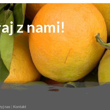
łaj z nami!
yj nas
|
Kontakt