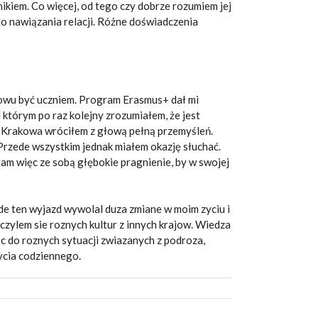
ikiem. Co więcej, od tego czy dobrze rozumiem jej
o nawiązania relacji. Różne doświadczenia
znowu być uczniem. Program Erasmus+ dał mi
którym po raz kolejny zrozumiałem, że jest
Do Krakowa wróciłem z głową pełną przemyśleń.
Przede wszystkim jednak miałem okazję słuchać.
am więc ze sobą głębokie pragnienie, by w swojej
de ten wyjazd wywolal duza zmiane w moim zyciu i
auczylem sie roznych kultur z innych krajow. Wiedza
c do roznych sytuacji zwiazanych z podroza,
zycia codziennego.