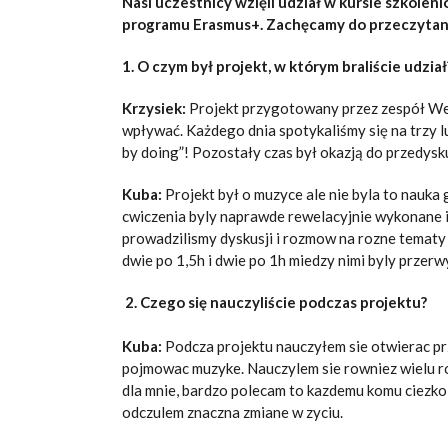
Nasi uczestnicy wzięli udział w kursie szkole
programu Erasmus+. Zachęcamy do przeczytania
1. O czym był projekt, w którym braliście udział
Krzysiek:
Projekt przygotowany przez zespół WeSo
wpływać. Każdego dnia spotykaliśmy się na trzy l
by doing”! Pozostały czas był okazją do przedys
Kuba:
Projekt był o muzyce ale nie byla to nauka 
cwiczenia byly naprawde rewelacyjnie wykonane i
prowadzilismy dyskusji i rozmow na rozne tematy 
dwie po 1,5h i dwie po 1h miedzy nimi byly przerw
2. Czego się nauczyliście podczas projektu?
Kuba:
Podcza projektu nauczyłem sie otwierac prz
pojmowac muzyke. Nauczylem sie rowniez wielu ro
dla mnie, bardzo polecam to kazdemu komu ciezko s
odczulem znaczna zmiane w zyciu.