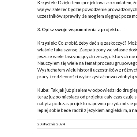
Krzysiek:
Dzięki temu projektowi zrozumiałem, że 
wpływ, zależeć będzie powodzenie prowadzonych p
uczestników sprawiły, że mogłem sięgnąć poza mo
3. Opisz swoje wspomnienia z projektu.
Krzysiek:
Co zrobić, żeby dać się zaskoczyć? Moż
właśnie taką szansę. Zaopatrzony we własne doświ
jeszcze wiele fascynujących rzeczy, o których ni
Nauczyłem się wiele na temat procesu grupowego,
Wysłuchałem wielu historii uczestników z różnych
pracy i codzienności wykorzystać nowo zdobytą wie
Kuba:
Tak jak już pisalem w odpowiedzi do drugie
teraz juz po miesiacu od projektu caly czas czuje 
nabyta podczas projektu napewno przyda mi sie pr
lepiej sobie bede radzil z jezykiem angielskim, a n
20 stycznia 2024