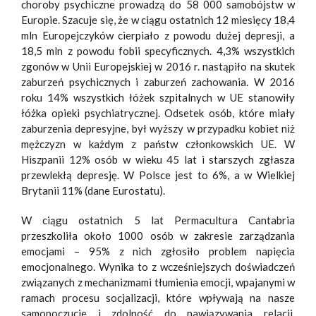
choroby psychiczne prowadzą do 58 000 samobójstw w
Europie. Szacuje się, że w ciągu ostatnich 12 miesięcy 18,4
mln Europejczyków cierpiało z powodu dużej depresji, a
18,5 mln z powodu fobii specyficznych. 4,3% wszystkich
zgonów w Unii Europejskiej w 2016 r. nastąpiło na skutek
zaburzeń psychicznych i zaburzeń zachowania. W 2016
roku 14% wszystkich łóżek szpitalnych w UE stanowiły
łóżka opieki psychiatrycznej. Odsetek osób, które miały
zaburzenia depresyjne, był wyższy w przypadku kobiet niż
mężczyzn w każdym z państw członkowskich UE. W
Hiszpanii 12% osób w wieku 45 lat i starszych zgłasza
przewlekłą depresję. W Polsce jest to 6%, a w Wielkiej
Brytanii 11% (dane Eurostatu).
W ciągu ostatnich 5 lat Permacultura Cantabria
przeszkoliła około 1000 osób w zakresie zarządzania
emocjami – 95% z nich zgłosiło problem napięcia
emocjonalnego. Wynika to z wcześniejszych doświadczeń
związanych z mechanizmami tłumienia emocji, wpajanymi w
ramach procesu socjalizacji, które wpływają na nasze
samopoczucie i zdolność do nawiązywania relacji.