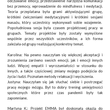
odczuwanie emocji, przedstawienie narzędzia komunikacji
bez przemocy, wprowadzenie do mindfulness i medytacji.
Teoria przeplatana była grami aktywizującymi grupę,
krótkimi ćwiczeniami medytacyjnymi i krótkimi sesjami
masażu, który uczestnicy wykonywali sobie wzajemnie.
Popołudniowa sesja była czasem projektowej pracy w
grupach. Tematy projektów były zostały wymyślone
wspólnie przez wszystkich uczestników, a ich forma
zależała od grupy realizującej konkretny temat.
Karolina: Na pewno nauczyłam się większej akceptacji i
zrozumienia zarówno swoich emocji, jak i emocji innych
ludzi. Więcej empatii i wyrozumiałości w stosunku do
innych, a także częściowej zmiany mojego podejścia do
życia i ludzi. Poznałam metody relaksacji i wyciszenia.
Justyna: Nauczyłam się jak słuchać siebie i postrzegać
pracę mojego mózgu. Był to dobry trening umiejętności
społecznych które przez czas pandemii były tak
zapomniane.
Martyna K.: Projekt EMMA był doskonałą okazją do