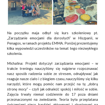
Na początku maja odbył się kurs szkoleniowy pt.
„Zarządzanie emocjami dla dorosłych” w Hiszpanii, w
Penagos, w ramach projektu EMMA. Poniżej prezentujemy
kilka wypowiedzi uczestników na temat tego niezwykłego
szkolenia.
Michalina: Projekt dotyczył zarządzania emocjami – w
trakcie treningu nauczyliśmy się najpierw rozpoznawać
nasz sposób radzenia sobie ze stresem, odnajdywać jak
reaguje nasze ciało i z biegiem czasu, nauczyliśmy się kilku
narzędzi, które mogą pomóc nam przejść na tę „dobrą
stronę mocy” – czyli jak odnaleźć spokój i miłość w sobie.
Zajęcia trwały niemal codziennie do 17 poza dniami
przeznaczonymi na zwiedzanie. Teoria była przeplatana
ćwiczeniami nieco bardziej aktywnymi i skupionymi na