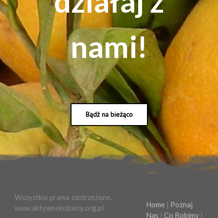
działaj z
nami!
Bądź na bieżąco
Wszystkie prawa zastrzeżone.
Home
|
Poznaj
www.aktywnekobiety.org.pl
Nas
|
Co Robimy
|