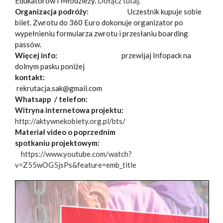
Edukatorów i Młodzieży.
Dołącz tutaj
.
Organizacja podróży:
Uczestnik kupuje sobie
bilet. Zwrotu do 360 Euro dokonuje organizator po
wypełnieniu formularza zwrotu i przesłaniu boarding
passów.
Więcej info:
przewijaj Infopack na
dolnym pasku poniżej
kontakt:
rekrutacja.sak@gmail.com
Whatsapp / telefon:
Witryna internetowa projektu:
http://aktywnekobiety.org.pl/bts/
Materiał video o poprzednim
spotkaniu projektowym:
https://www.youtube.com/watch?
v=Z55wOG5jsPs&feature=emb_title