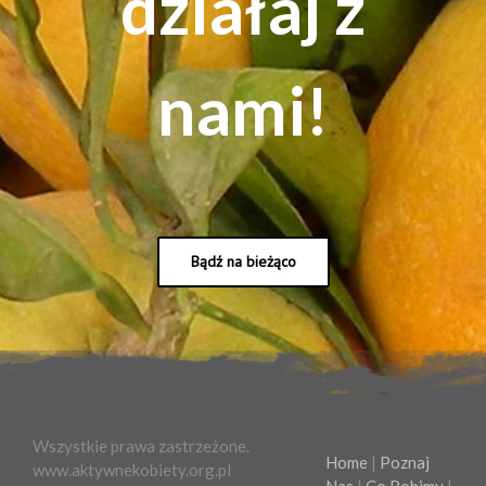
działaj z
nami!
Bądź na bieżąco
Wszystkie prawa zastrzeżone.
Home
|
Poznaj
www.aktywnekobiety.org.pl
Nas
|
Co Robimy
|