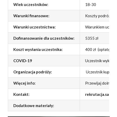
Wiek uczestników:
18-30
Warunki finansowe:
Koszty podróży, z
Warunki uczestnictwa:
Warunkiem uczestn
Dofinansowanie dla uczestników:
5355 zł
Koszt wysłania uczestnika:
400 zł (opłatę na
COVID-19
Uczestnik wykonuj
Organizacja podróży:
Uczestnik kupuje 
Więcej info:
Przewijaj dolny pa
Kontakt:
rekrutacja.sak@g
Dodatkowe materiały: