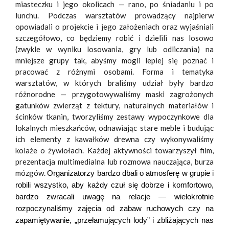
miasteczku i jego okolicach — rano, po śniadaniu i po
lunchu. Podczas warsztatów prowadzący najpierw
opowiadali o projekcie i jego założeniach oraz wyjaśniali
szczegółowo, co będziemy robić i dzielili nas losowo
(zwykle w wyniku losowania, gry lub odliczania) na
mniejsze grupy tak, abyśmy mogli lepiej się poznać i
pracować z różnymi osobami. Forma i tematyka
warsztatów, w których braliśmy udział były bardzo
różnorodne — przygotowywaliśmy maski zagrożonych
gatunków zwierząt z tektury, naturalnych materiałów i
ścinków tkanin, tworzyliśmy zestawy wypoczynkowe dla
lokalnych mieszkańców, odnawiając stare meble i budując
ich elementy z kawałków drewna czy wykonywaliśmy
kolaże o żywiołach. Każdej aktywności towarzyszył film,
prezentacja multimedialna lub rozmowa nauczająca, burza
mózgów.
Organizatorzy bardzo dbali o atmosferę w grupie i
robili wszystko, aby każdy czuł się dobrze i komfortowo,
bardzo zwracali uwagę na relacje — wielokrotnie
rozpoczynaliśmy zajęcia od zabaw ruchowych czy na
zapamiętywanie, „przełamujących lody” i zbliżających nas