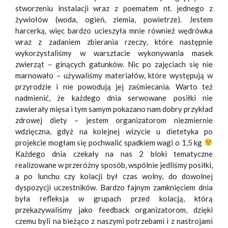
stworzeniu instalacji wraz z poematem nt. jednego z
żywiołów (woda, ogień, ziemia, powietrze). Jestem
harcerką, więc bardzo ucieszyła mnie również wędrówka
wraz z zadaniem zbierania rzeczy, które następnie
wykorzystaliśmy w warsztacie wykonywania masek
zwierząt – ginących gatunków. Nic po zajęciach się nie
marnowało – używaliśmy materiałów, które występują w
przyrodzie i nie powodują jej zaśmiecania. Warto też
nadmienić, że każdego dnia serwowane posiłki nie
zawierały mięsa i tym samym pokazano nam dobry przykład
zdrowej diety – jestem organizatorom niezmiernie
wdzięczna, gdyż na kolejnej wizycie u dietetyka po
projekcie mogłam się pochwalić spadkiem wagi o 1,5 kg
Każdego dnia czekały na nas 2 bloki tematyczne
realizowane w przeróżny sposób, wspólnie jedliśmy posiłki,
a po lunchu czy kolacji był czas wolny, do dowolnej
dyspozycji uczestników. Bardzo fajnym zamknięciem dnia
była refleksja w grupach przed kolacją, którą
przekazywaliśmy jako feedback organizatorom, dzięki
czemu byli na bieżąco z naszymi potrzebami i z nastrojami