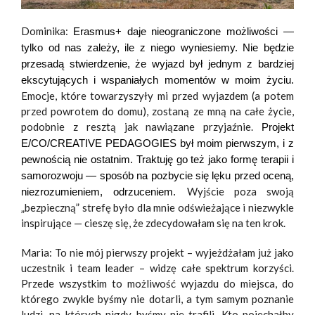
Dominika:
Erasmus+ daje nieograniczone możliwości —
tylko od nas zależy, ile z niego wyniesiemy. Nie będzie
przesadą stwierdzenie, że wyjazd był jednym z bardziej
ekscytujących i wspaniałych momentów w moim życiu.
Emocje, które towarzyszyły mi przed wyjazdem (a potem
przed powrotem do domu), zostaną ze mną na całe życie,
podobnie z resztą jak nawiązane przyjaźnie.
Projekt
E/CO/CREATIVE PEDAGOGIES był moim pierwszym, i z
pewnością nie ostatnim. Traktuję go też jako formę terapii i
samorozwoju — sposób na pozbycie się lęku przed oceną,
Wyjście poza swoją
niezrozumieniem, odrzuceniem.
„bezpieczną” strefę było dla mnie odświeżające i niezwykle
inspirujące — cieszę się, że zdecydowałam się na ten krok.
Maria: To nie mój pierwszy projekt – wyjeżdżałam już jako
uczestnik i team leader – widzę całe spektrum korzyści.
Przede wszystkim to możliwość wyjazdu do miejsca, do
którego zwykle byśmy nie dotarli, a tym samym poznanie
ludzi, na których nigdy byśmy nie trafili. Kto pojechałby