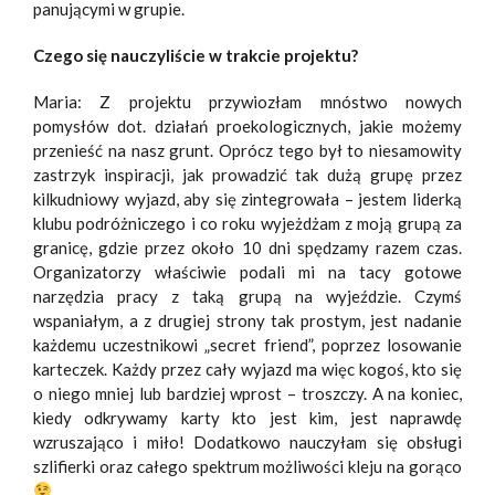
panującymi w grupie.
Czego się nauczyliście w trakcie projektu?
Maria:
Z projektu przywiozłam mnóstwo nowych
pomysłów dot. działań proekologicznych, jakie możemy
przenieść na nasz grunt. Oprócz tego był to niesamowity
zastrzyk inspiracji, jak prowadzić tak dużą grupę przez
kilkudniowy wyjazd, aby się zintegrowała – jestem liderką
klubu podróżniczego i co roku wyjeżdżam z moją grupą za
granicę, gdzie przez około 10 dni spędzamy razem czas.
Organizatorzy właściwie podali mi na tacy gotowe
narzędzia pracy z taką grupą na wyjeździe. Czymś
wspaniałym, a z drugiej strony tak prostym, jest nadanie
każdemu uczestnikowi „secret friend”, poprzez losowanie
karteczek. Każdy przez cały wyjazd ma więc kogoś, kto się
o niego mniej lub bardziej wprost – troszczy. A na koniec,
kiedy odkrywamy karty kto jest kim, jest naprawdę
wzruszająco i miło! Dodatkowo nauczyłam się obsługi
szlifierki oraz całego spektrum możliwości kleju na gorąco