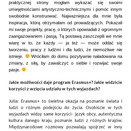
praktycznej strony mogłam wykazać się swoimi
umiejętnościami artystyczno-technicznymi i pomóc innym
swobodnie konstruować.
Najważniejsza dla mnie była
inspiracja, którą otrzymałam od prowadzących. Pokazali
mi swoje projekty, pracę, o których opowiadali z ogromnym
zaangażowaniem i pasją. Tą postawą zaszczepili we mnie
wiarę w to, że każdy — ja też — może oddać się
tworzeniu, pracy z ludźmi i dla ludzi, że niemożliwe nie
istnieje.
Wróciłam do domu pozytywnie naładowana na
zmiany, z siłą, by zawalczyć o siebie i rozwijać swoje
pasje.
Jakie możliwości daje program Erasmus+? Jakie widzicie
korzyści z wzięcia udziału w tych
wyjazdach?
Julia: Erasmus+ to świetna okazja na poznanie świata i
ludzi o różnym podejściu do życia. Osobiście w tych
wyjazdach widzę same korzyści- język obcy, autentyczna
kultura danego kraju, poznanie ludzi z różnych krajów.
Międzynarodowe rozmowy pozwalają spojrzeć w inny