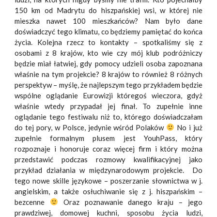
150 km od Madrytu do hiszpańskiej wsi, w której nie
mieszka nawet 100 mieszkańców? Nam było dane
doświadczyć tego klimatu, co będziemy pamiętać do końca
życia. Kolejna rzecz to kontakty – spotkaliśmy się z
osobami z 8 krajów, kto wie czy mój klub podróżniczy
będzie miał łatwiej, gdy pomocy udzieli osoba zapoznana
właśnie na tym projekcie? 8 krajów to również 8 różnych
perspektyw – myślę, że najlepszym tego przykładem będzie
wspólne oglądanie Eurowizji któregoś wieczora, gdyż
właśnie wtedy przypadał jej finał. To zupełnie inne
oglądanie tego festiwalu niż to, którego doświadczałam
do tej pory, w Polsce, jedynie wśród Polaków
No i już
zupełnie formalnym plusem jest YouhPass, który
rozpoznaje i honoruje coraz więcej firm i który można
przedstawić podczas rozmowy kwalifikacyjnej jako
przykład działania w międzynarodowym projekcie. Do
tego nowe skille językowe – poszerzanie słownictwa w j.
angielskim, a także osłuchiwanie się z j. hiszpańskim –
bezcenne
Oraz poznawanie danego kraju – jego
prawdziwej, domowej kuchni, sposobu życia ludzi,