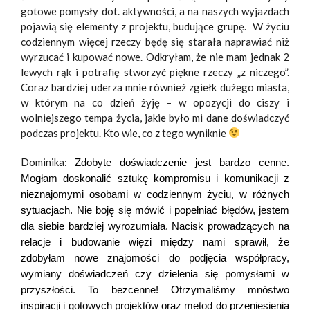
gotowe pomysły dot. aktywności, a na naszych wyjazdach
pojawią się elementy z projektu, budujące grupę. W życiu
codziennym więcej rzeczy będę się starała naprawiać niż
wyrzucać i kupować nowe. Odkryłam, że nie mam jednak 2
lewych rąk i potrafię stworzyć piękne rzeczy „z niczego”.
Coraz bardziej uderza mnie również zgiełk dużego miasta,
w którym na co dzień żyję – w opozycji do ciszy i
wolniejszego tempa życia, jakie było mi dane doświadczyć
podczas projektu. Kto wie, co z tego wyniknie
Dominika:
Zdobyte doświadczenie jest bardzo cenne.
Mogłam doskonalić sztukę kompromisu i komunikacji z
nieznajomymi osobami w codziennym życiu, w różnych
sytuacjach. Nie boję się mówić i popełniać błędów, jestem
dla siebie bardziej wyrozumiała.
Nacisk prowadzących na
relacje i budowanie więzi między nami sprawił, że
zdobyłam nowe znajomości do podjęcia współpracy,
wymiany doświadczeń czy dzielenia się pomysłami w
przyszłości. To bezcenne!
Otrzymaliśmy mnóstwo
inspiracji i gotowych projektów oraz metod do przeniesienia