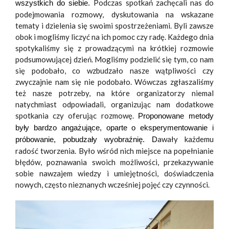
Podczas spotkań zachęcali nas do
wszystkich do siebie.
podejmowania rozmowy, dyskutowania na wskazane
tematy i dzielenia się swoimi spostrzeżeniami. Byli zawsze
obok i mogliśmy liczyć na ich pomoc czy radę. Każdego dnia
spotykaliśmy się z prowadzącymi na krótkiej rozmowie
podsumowującej dzień. Mogliśmy podzielić się tym, co nam
się podobało, co wzbudzało nasze wątpliwości czy
zwyczajnie nam się nie podobało. Wówczas zgłaszaliśmy
też nasze potrzeby, na które organizatorzy niemal
natychmiast odpowiadali, organizując nam dodatkowe
spotkania czy oferując rozmowę.
Proponowane metody
były bardzo angażujące, oparte o eksperymentowanie i
awały każdemu
próbowanie, pobudzały wyobraźnię. D
radość tworzenia. Było wśród nich miejsce na popełnianie
błędów, poznawania swoich możliwości, przekazywanie
sobie nawzajem wiedzy i umiejętności, doświadczenia
nowych, często nieznanych wcześniej pojęć czy czynności.