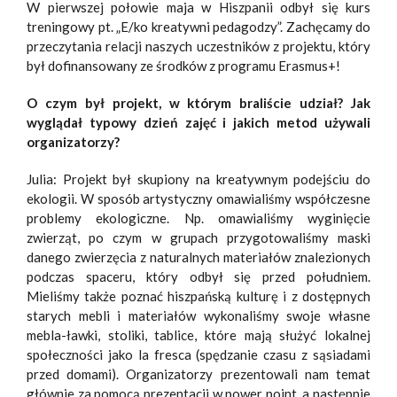
W pierwszej połowie maja w Hiszpanii odbył się kurs
treningowy pt. „E/ko kreatywni pedagodzy”. Zachęcamy do
przeczytania relacji naszych uczestników z projektu, który
był dofinansowany ze środków z programu Erasmus+!
O czym był projekt, w którym braliście udział? Jak
wyglądał typowy dzień zajęć i jakich metod
używali
organizatorzy?
Julia: Projekt był skupiony na kreatywnym podejściu do
ekologii. W sposób artystyczny omawialiśmy współczesne
problemy ekologiczne. Np. omawialiśmy wyginięcie
zwierząt, po czym w grupach przygotowaliśmy maski
danego zwierzęcia z naturalnych materiałów znalezionych
podczas spaceru, który odbył się przed południem.
Mieliśmy także poznać hiszpańską kulturę i z dostępnych
starych mebli i materiałów wykonaliśmy swoje własne
mebla-ławki, stoliki, tablice, które mają służyć lokalnej
społeczności jako la fresca (spędzanie czasu z sąsiadami
przed domami). Organizatorzy prezentowali nam temat
głównie za pomocą prezentacji w power point, a następnie