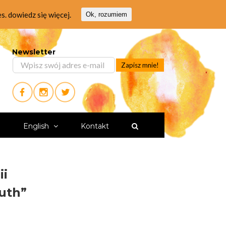
es.
dowiedz się więcej.
Ok, rozumiem
Newsletter
i
English
Kontakt
ii
uth”