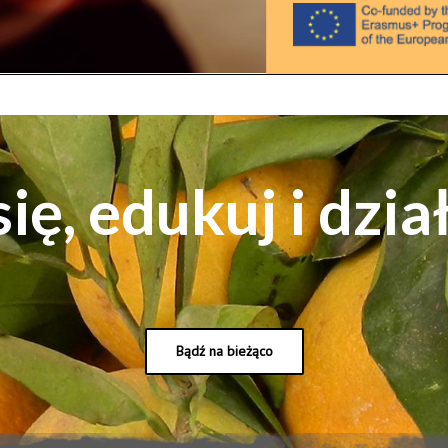
ię, edukuj i dzia
Bądź na bieżąco