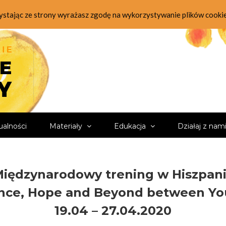
zystając ze strony wyrażasz zgodę na wykorzystywanie plików cooki
ualności
Materiały
Edukacja
Działaj z nam
iędzynarodowy trening w Hiszpani
nce, Hope and Beyond between Yo
19.04 – 27.04.2020